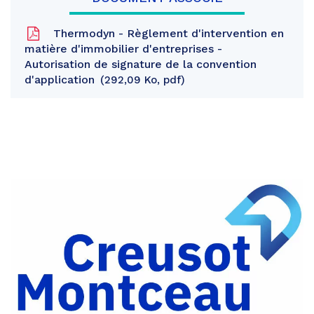
Thermodyn - Règlement d'intervention en
matière d'immobilier d'entreprises -
Autorisation de signature de la convention
d'application
292,09 Ko, pdf
Partager
sur
Partager
Facebook
sur
Partager
Twitter
par
e-