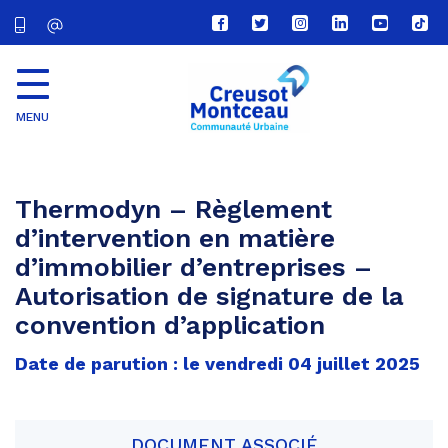
Lien
Lien
Lien
Lien
Lien
Lien
vers
vers
vers
vers
vers
vers
le
le
le
le
la
le
compte
compte
compte
compte
chaîne
com
Facebook
Twitter
Instagram
Linkedin
Youtube
tikt
MENU
CU
Creusot
Montceau
Thermodyn – Règlement
d’intervention en matière
d’immobilier d’entreprises –
Autorisation de signature de la
convention d’application
Date de parution : le vendredi 04 juillet 2025
DOCUMENT ASSOCIÉ