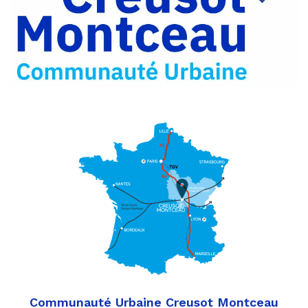
Partager
Twitter
par
e-
mail
Communauté Urbaine Creusot Montceau