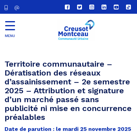
Lien
Lien
Lien
Lien
Lien
Lien
vers
vers
vers
vers
vers
vers
le
le
le
le
la
le
compte
compte
compte
compte
chaîne
com
Facebook
Twitter
Instagram
Linkedin
Youtube
tikt
MENU
CU
Creusot
Montceau
Territoire communautaire –
Dératisation des réseaux
d’assainissement – 2e semestre
2025 – Attribution et signature
d’un marché passé sans
publicité ni mise en concurrence
préalables
Date de parution : le mardi 25 novembre 2025