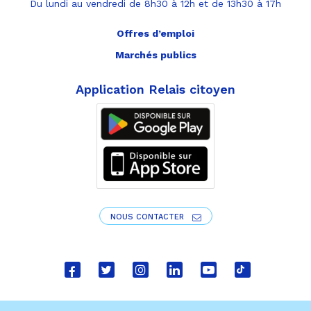
Du lundi au vendredi de 8h30 à 12h et de 13h30 à 17h
Offres d’emploi
Marchés publics
Application Relais citoyen
NOUS CONTACTER
Lien
Lien
Lien
Lien
Lien
Lien
vers
vers
vers
vers
vers
vers
le
le
le
le
la
le