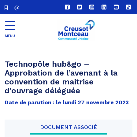
Lien
Lien
Lien
Lien
Lien
Lien
vers
vers
vers
vers
vers
vers
le
le
le
le
la
le
compte
compte
compte
compte
chaîne
com
Facebook
Twitter
Instagram
Linkedin
Youtube
tikt
MENU
CU
Creusot
Montceau
Technopôle hub&go –
Approbation de l’avenant à la
convention de maitrise
d’ouvrage déléguée
Date de parution : le lundi 27 novembre 2023
DOCUMENT ASSOCIÉ