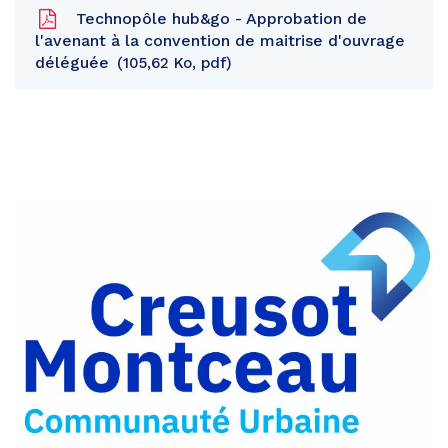
Technopôle hub&go - Approbation de
l'avenant à la convention de maitrise d'ouvrage
déléguée
105,62 Ko, pdf
Partager
sur
Partager
Facebook
sur
Partager
Twitter
par
e-
mail