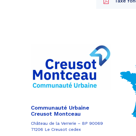
Taxe fonc
Partager
sur
Partager
Facebook
sur
Partager
Twitter
par
e-
mail
Communauté Urbaine
Creusot Montceau
Château de la Verrerie – BP 90069
71206 Le Creusot cedex