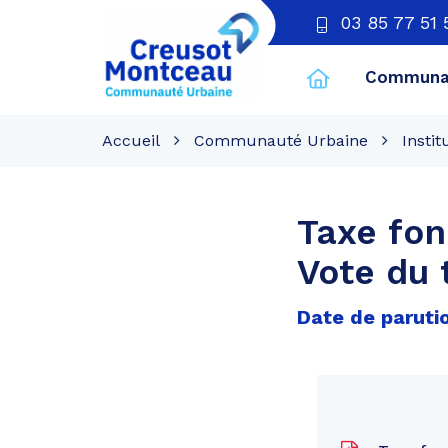
03 85 77 51 
Communau
CU
Creusot
Accueil
Communauté Urbaine
Instit
Montceau
Taxe fon
Vote du 
Date de parutio