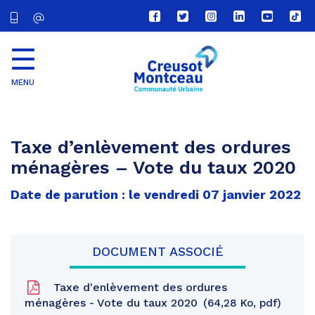
Lien
Lien
Lien
Lien
Lien
Lien
vers
vers
vers
vers
vers
vers
le
le
le
le
la
le
compte
compte
compte
compte
chaîne
com
Facebook
Twitter
Instagram
Linkedin
Youtube
tikt
MENU
CU
Creusot
Montceau
Taxe d’enlèvement des ordures
ménagères – Vote du taux 2020
Date de parution : le vendredi 07 janvier 2022
DOCUMENT ASSOCIÉ
Taxe d'enlèvement des ordures
ménagères - Vote du taux 2020
64,28 Ko, pdf