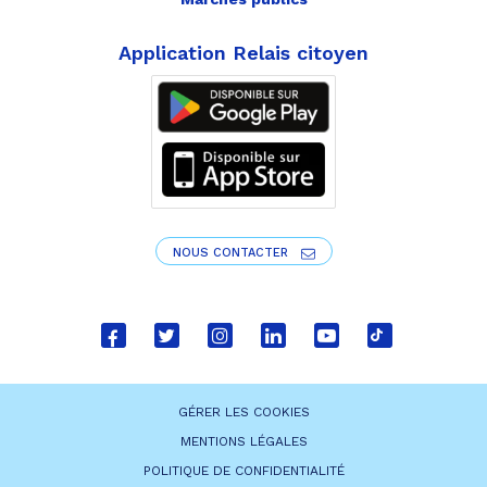
Application Relais citoyen
NOUS CONTACTER
Lien
Lien
Lien
Lien
Lien
Lien
vers
vers
vers
vers
vers
vers
le
le
le
le
la
le
GÉRER LES COOKIES
compte
compte
compte
compte
chaîne
compte
MENTIONS LÉGALES
Facebook
Twitter
Instagram
Linkedin
Youtube
tiktok
POLITIQUE DE CONFIDENTIALITÉ