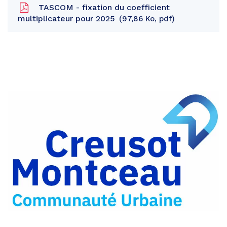
TASCOM - fixation du coefficient
multiplicateur pour 2025
97,86 Ko, pdf
Partager
sur
Partager
Facebook
sur
Partager
Twitter
par
e-
mail