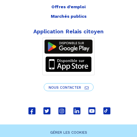
Offres d’emploi
Marchés publics
Application Relais citoyen
NOUS CONTACTER
Lien
Lien
Lien
Lien
Lien
Lien
vers
vers
vers
vers
vers
vers
le
le
le
le
la
le
GÉRER LES COOKIES
compte
compte
compte
compte
chaîne
compte