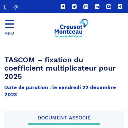
Lien
Lien
Lien
Lien
Lien
Lien
vers
vers
vers
vers
vers
vers
le
le
le
le
la
le
compte
compte
compte
compte
chaîne
com
Facebook
Twitter
Instagram
Linkedin
Youtube
tikt
MENU
CU
Creusot
Montceau
TASCOM – fixation du
coefficient multiplicateur pour
2025
Date de parution : le vendredi 22 décembre
2023
DOCUMENT ASSOCIÉ