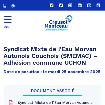
Lien
Lien
Lien
Lien
Lien
Lien
vers
vers
vers
vers
vers
vers
le
le
le
le
la
le
compte
compte
compte
compte
chaîne
com
Facebook
Twitter
Instagram
Linkedin
Youtube
tikt
MENU
CU
Creusot
Montceau
Syndicat Mixte de l’Eau Morvan
Autunois Couchois (SMEMAC) –
Adhésion commune UCHON
Date de parution : le mardi 25 novembre 2025
DOCUMENT ASSOCIÉ
Syndicat Mixte de l'Eau Morvan Autunois