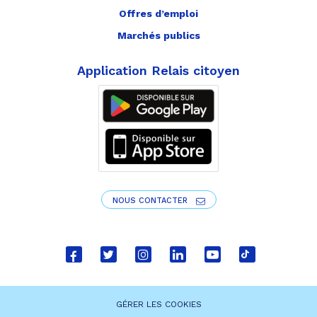
Offres d’emploi
Marchés publics
Application Relais citoyen
NOUS CONTACTER
Lien
Lien
Lien
Lien
Lien
Lien
vers
vers
vers
vers
vers
vers
le
le
le
le
la
le
GÉRER LES COOKIES
compte
compte
compte
compte
chaîne
compte