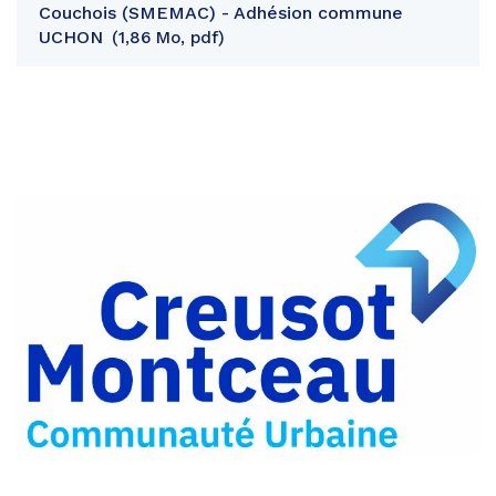
Couchois (SMEMAC) - Adhésion commune
UCHON
1,86 Mo, pdf
Partager
sur
Partager
Facebook
sur
Partager
Twitter
par
e-
mail