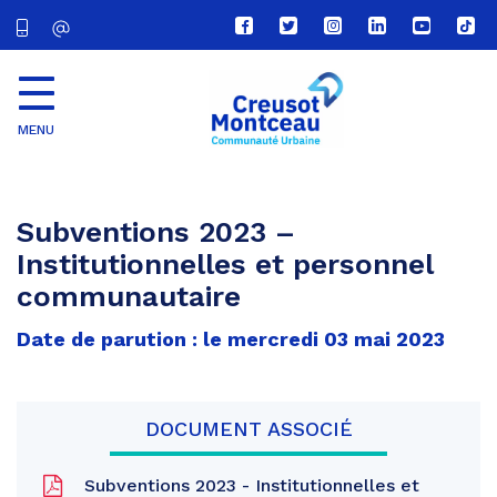
Lien
Lien
Lien
Lien
Lien
Lien
vers
vers
vers
vers
vers
vers
le
le
le
le
la
le
compte
compte
compte
compte
chaîne
com
Facebook
Twitter
Instagram
Linkedin
Youtube
tikt
MENU
CU
Creusot
Montceau
Subventions 2023 –
Institutionnelles et personnel
communautaire
Date de parution : le mercredi 03 mai 2023
DOCUMENT ASSOCIÉ
Subventions 2023 - Institutionnelles et