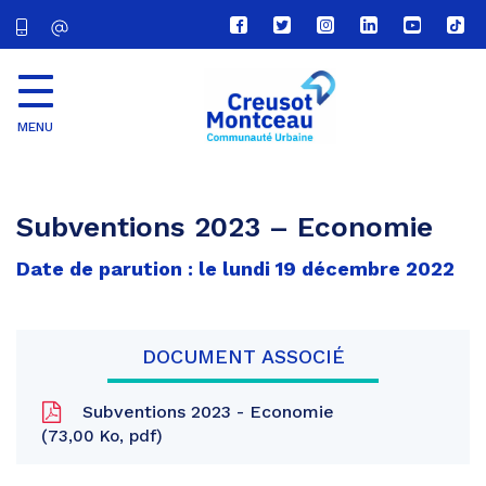
Lien
Lien
Lien
Lien
Lien
Lien
vers
vers
vers
vers
vers
vers
le
le
le
le
la
le
compte
compte
compte
compte
chaîne
com
Facebook
Twitter
Instagram
Linkedin
Youtube
tikt
MENU
CU
Creusot
Montceau
Subventions 2023 – Economie
Date de parution : le lundi 19 décembre 2022
DOCUMENT ASSOCIÉ
Subventions 2023 - Economie
73,00 Ko, pdf