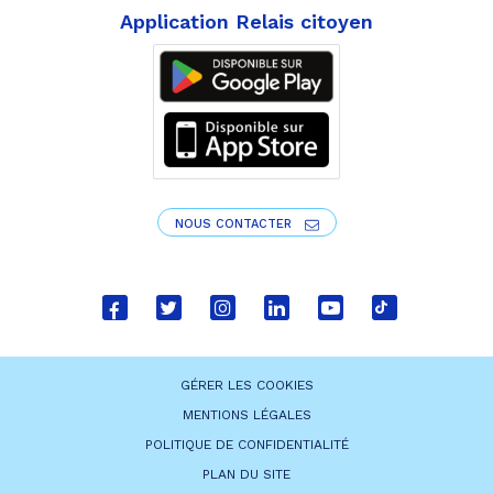
Application Relais citoyen
NOUS CONTACTER
Lien
Lien
Lien
Lien
Lien
Lien
vers
vers
vers
vers
vers
vers
le
le
le
le
la
le
GÉRER LES COOKIES
compte
compte
compte
compte
chaîne
compte
MENTIONS LÉGALES
Facebook
Twitter
Instagram
Linkedin
Youtube
tiktok
POLITIQUE DE CONFIDENTIALITÉ
PLAN DU SITE