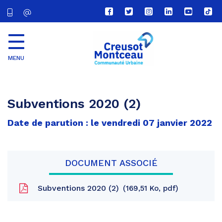
Lien
Lien
Lien
Lien
Lien
Lien
vers
vers
vers
vers
vers
vers
le
le
le
le
la
le
compte
compte
compte
compte
chaîne
com
Facebook
Twitter
Instagram
Linkedin
Youtube
tikt
MENU
CU
Creusot
Montceau
Subventions 2020 (2)
Date de parution : le vendredi 07 janvier 2022
DOCUMENT ASSOCIÉ
Subventions 2020 (2)
169,51 Ko, pdf