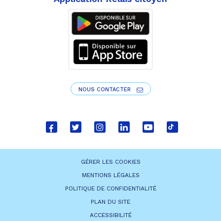
NOUS CONTACTER
Lien
Lien
Lien
Lien
Lien
Lien
vers
vers
vers
vers
vers
vers
le
le
le
le
la
le
GÉRER LES COOKIES
compte
compte
compte
compte
chaîne
compte
MENTIONS LÉGALES
Facebook
Twitter
Instagram
Linkedin
Youtube
tiktok
POLITIQUE DE CONFIDENTIALITÉ
PLAN DU SITE
ACCESSIBILITÉ