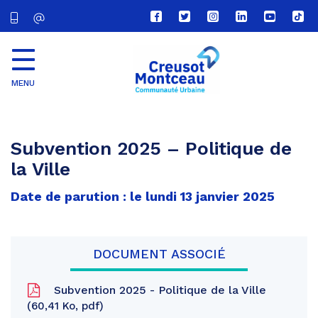
Lien
Lien
Lien
Lien
Lien
Lien
vers
vers
vers
vers
vers
vers
le
le
le
le
la
le
compte
compte
compte
compte
chaîne
com
Facebook
Twitter
Instagram
Linkedin
Youtube
tikt
MENU
CU
Creusot
Montceau
Subvention 2025 – Politique de
la Ville
Date de parution : le lundi 13 janvier 2025
DOCUMENT ASSOCIÉ
Subvention 2025 - Politique de la Ville
60,41 Ko, pdf