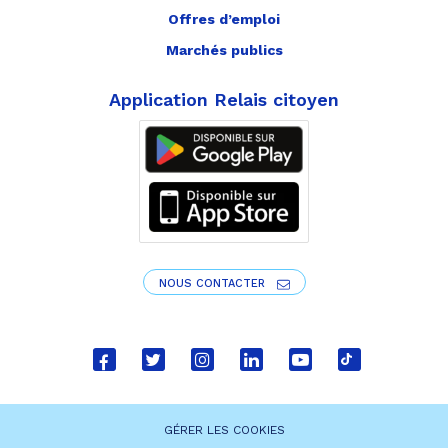
Offres d’emploi
Marchés publics
Application Relais citoyen
NOUS CONTACTER
Lien
Lien
Lien
Lien
Lien
Lien
vers
vers
vers
vers
vers
vers
le
le
le
le
la
le
GÉRER LES COOKIES
compte
compte
compte
compte
chaîne
compte