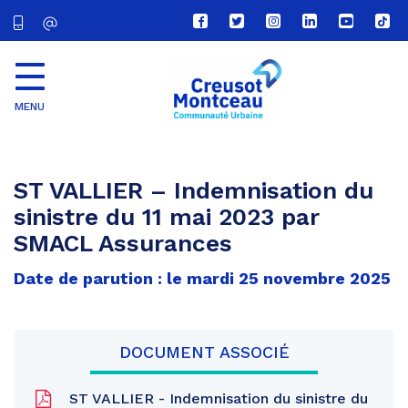
Lien
Lien
Lien
Lien
Lien
Lien
vers
vers
vers
vers
vers
vers
le
le
le
le
la
le
compte
compte
compte
compte
chaîne
com
Facebook
Twitter
Instagram
Linkedin
Youtube
tikt
MENU
CU
Creusot
Montceau
ST VALLIER – Indemnisation du
sinistre du 11 mai 2023 par
SMACL Assurances
Date de parution : le mardi 25 novembre 2025
DOCUMENT ASSOCIÉ
ST VALLIER - Indemnisation du sinistre du