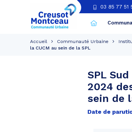
03 85 77 51 
Communau
CU
Creusot
Accueil
Communauté Urbaine
Instit
Montceau
la CUCM au sein de la SPL
SPL Sud
2024 de
sein de 
Date de paruti