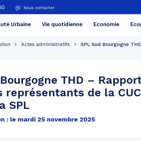
50
Nous contacter
té Urbaine
Vie quotidienne
Economie
Eco
ution
Actes administratifs
SPL Sud Bourgogne THD 
 Bourgogne THD – Rapport
s représentants de la CU
la SPL
on : le mardi 25 novembre 2025