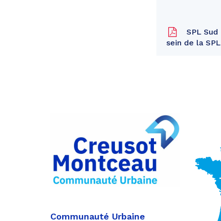
SPL Sud 
sein de la SP
Partager
sur
Partager
Facebook
sur
Partager
Twitter
par
e-
mail
Communauté Urbaine