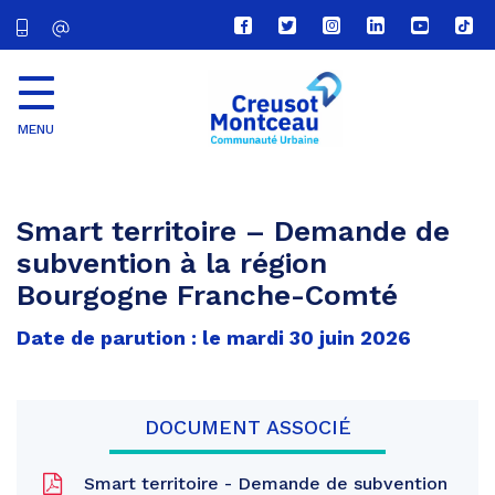
Lien
Lien
Lien
Lien
Lien
Lien
vers
vers
vers
vers
vers
vers
le
le
le
le
la
le
compte
compte
compte
compte
chaîne
com
Facebook
Twitter
Instagram
Linkedin
Youtube
tikt
MENU
CU
Creusot
Montceau
Smart territoire – Demande de
subvention à la région
Bourgogne Franche-Comté
Date de parution : le mardi 30 juin 2026
DOCUMENT ASSOCIÉ
Smart territoire - Demande de subvention