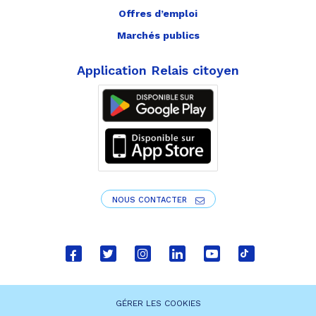
Offres d’emploi
Marchés publics
Application Relais citoyen
NOUS CONTACTER
Lien
Lien
Lien
Lien
Lien
Lien
vers
vers
vers
vers
vers
vers
le
le
le
le
la
le
GÉRER LES COOKIES
compte
compte
compte
compte
chaîne
compte