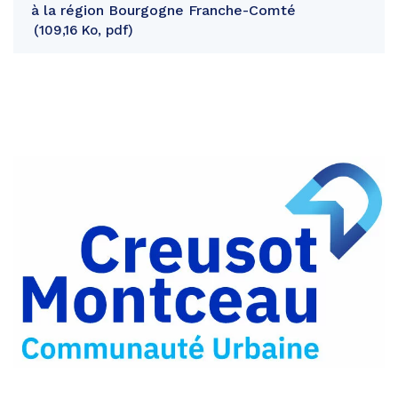
à la région Bourgogne Franche-Comté
109,16 Ko, pdf
Partager
sur
Partager
Facebook
sur
Partager
Twitter
par
e-
mail