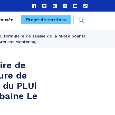
Lien
Lien
Lien
Lien
Lien
Lien
vers
vers
vers
vers
vers
vers
le
le
le
le
la
le
Recherche
musée
Projet de territoire
compte
compte
compte
compte
chaîne
compte
Facebook
Twitter
Instagram
Linkedin
Youtube
tiktok
u formulaire de saisine de la MRAe pour la
FERMER
Creusot Montceau,
ire de
ure de
 du PLUi
baine Le