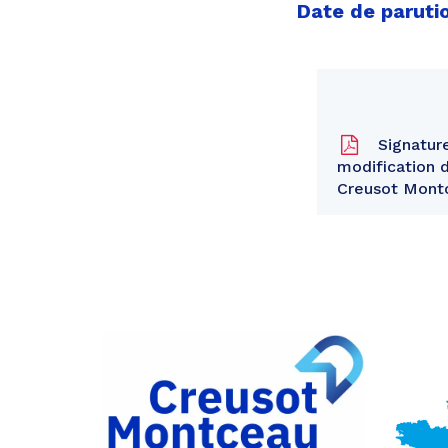
Date de paruti
Signature
modification 
Creusot Mont
Partager
sur
Partager
Facebook
sur