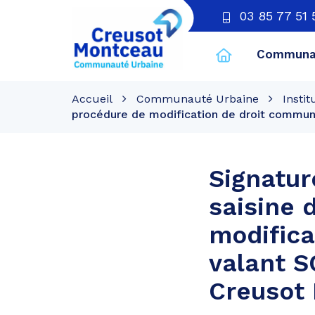
03 85 77 51 
Communau
CU
Creusot
Accueil
Communauté Urbaine
Instit
Montceau
procédure de modification de droit commun
Signatur
saisine 
modifica
valant 
Creusot