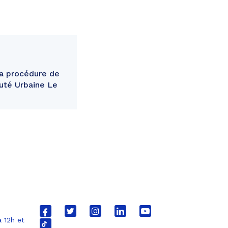
la procédure de
uté Urbaine Le
Lien
Lien
Lien
Lien
Lien
 12h et