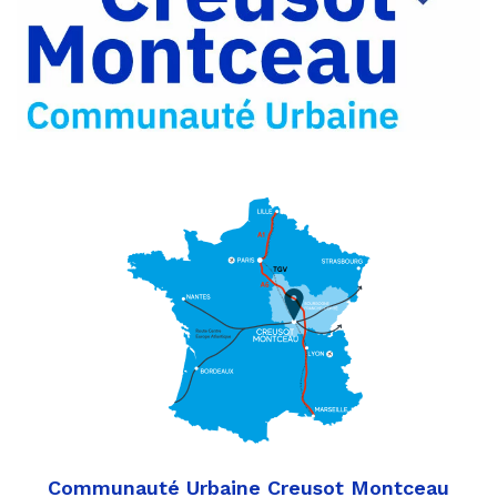
Partager
Twitter
par
e-
mail
Communauté Urbaine Creusot Montceau