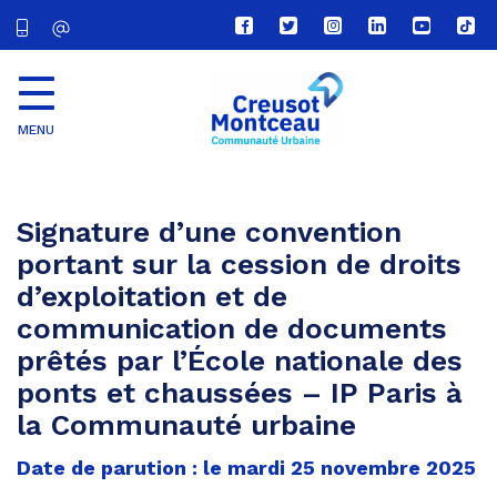
Lien
Lien
Lien
Lien
Lien
Lien
vers
vers
vers
vers
vers
vers
le
le
le
le
la
le
compte
compte
compte
compte
chaîne
com
Facebook
Twitter
Instagram
Linkedin
Youtube
tikt
MENU
CU
Creusot
Montceau
Signature d’une convention
portant sur la cession de droits
d’exploitation et de
communication de documents
prêtés par l’École nationale des
ponts et chaussées – IP Paris à
la Communauté urbaine
Date de parution : le mardi 25 novembre 2025