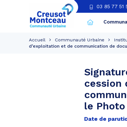
03 85 77 51 
Communau
CU
Creusot
Accueil
Communauté Urbaine
Instit
Montceau
d’exploitation et de communication de docu
Signatur
cession 
communi
le Photo
Date de parutio