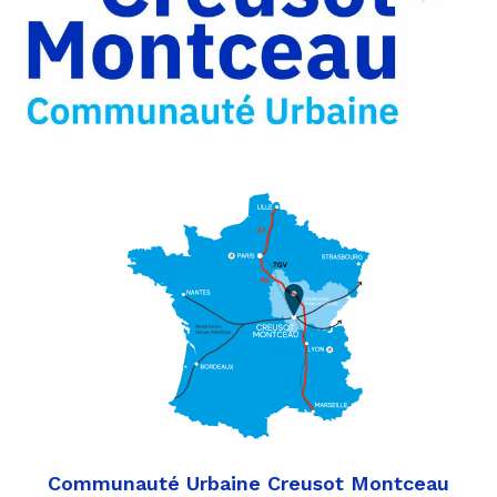
Partager
Twitter
par
e-
mail
Communauté Urbaine Creusot Montceau