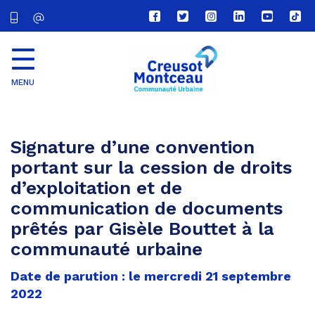
Lien
Lien
Lien
Lien
Lien
Lien
vers
vers
vers
vers
vers
vers
le
le
le
le
la
le
compte
compte
compte
compte
chaîne
com
Facebook
Twitter
Instagram
Linkedin
Youtube
tikt
MENU
CU
Creusot
Montceau
Signature d’une convention
portant sur la cession de droits
d’exploitation et de
communication de documents
prêtés par Gisèle Bouttet à la
communauté urbaine
Date de parution : le mercredi 21 septembre
2022