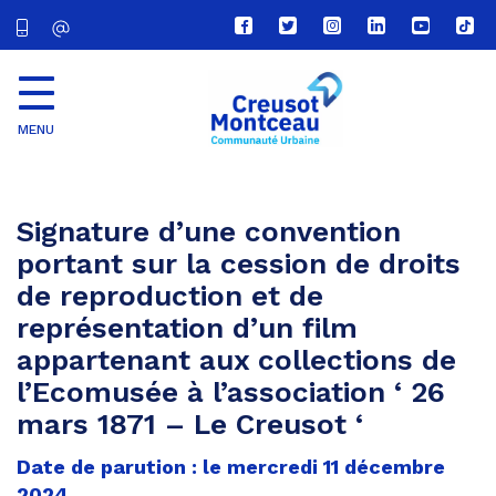
Lien
Lien
Lien
Lien
Lien
Lien
vers
vers
vers
vers
vers
vers
le
le
le
le
la
le
compte
compte
compte
compte
chaîne
com
Facebook
Twitter
Instagram
Linkedin
Youtube
tikt
MENU
CU
Creusot
Montceau
Signature d’une convention
portant sur la cession de droits
de reproduction et de
représentation d’un film
appartenant aux collections de
l’Ecomusée à l’association ‘ 26
mars 1871 – Le Creusot ‘
Date de parution : le mercredi 11 décembre
2024