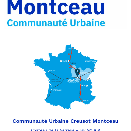
par
e-
mail
Communauté Urbaine Creusot Montceau
Château de la Verrerie – BP 90069