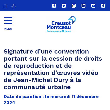
Lien
Lien
Lien
Lien
Lien
Lien
vers
vers
vers
vers
vers
vers
le
le
le
le
la
le
compte
compte
compte
compte
chaîne
com
Facebook
Twitter
Instagram
Linkedin
Youtube
tikt
MENU
CU
Creusot
Montceau
Signature d’une convention
portant sur la cession de droits
de reproduction et de
représentation d’œuvres vidéo
de Jean-Michel Dury à la
communauté urbaine
Date de parution : le mercredi 11 décembre
2024