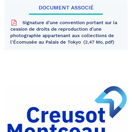
DOCUMENT ASSOCIÉ
Signature d'une convention portant sur la
cession de droits de reproduction d'une
photographie appartenant aux collections de
l'Écomusée au Palais de Tokyo
2,47 Mo, pdf
Partager
sur
Partager
Facebook
sur
Partager
Twitter
par