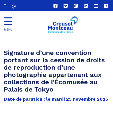
Lien
Lien
Lien
Lien
Lien
Lien
vers
vers
vers
vers
vers
vers
le
le
le
le
la
le
compte
compte
compte
compte
chaîne
com
Facebook
Twitter
Instagram
Linkedin
Youtube
tikt
MENU
CU
Creusot
Montceau
Signature d’une convention
portant sur la cession de droits
de reproduction d’une
photographie appartenant aux
collections de l’Écomusée au
Palais de Tokyo
Date de parution : le mardi 25 novembre 2025