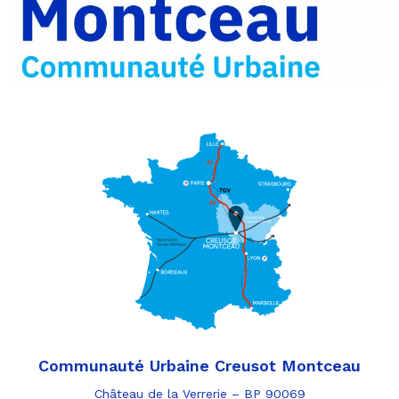
par
e-
mail
Communauté Urbaine Creusot Montceau
Château de la Verrerie – BP 90069