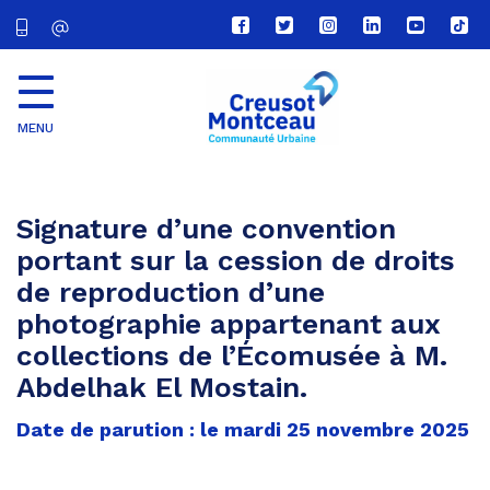
Lien
Lien
Lien
Lien
Lien
Lien
vers
vers
vers
vers
vers
vers
le
le
le
le
la
le
compte
compte
compte
compte
chaîne
com
Facebook
Twitter
Instagram
Linkedin
Youtube
tikt
MENU
CU
Creusot
Montceau
Signature d’une convention
portant sur la cession de droits
de reproduction d’une
photographie appartenant aux
collections de l’Écomusée à M.
Abdelhak El Mostain.
Date de parution : le mardi 25 novembre 2025