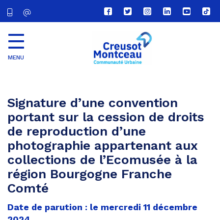
Lien
Lien
Lien
Lien
Lien
Lien
vers
vers
vers
vers
vers
vers
le
le
le
le
la
le
compte
compte
compte
compte
chaîne
com
Facebook
Twitter
Instagram
Linkedin
Youtube
tikt
MENU
CU
Creusot
Montceau
Signature d’une convention
portant sur la cession de droits
de reproduction d’une
photographie appartenant aux
collections de l’Ecomusée à la
région Bourgogne Franche
Comté
Date de parution : le mercredi 11 décembre
2024