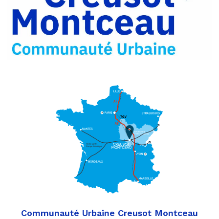
Partager
Twitter
par
e-
mail
Communauté Urbaine Creusot Montceau