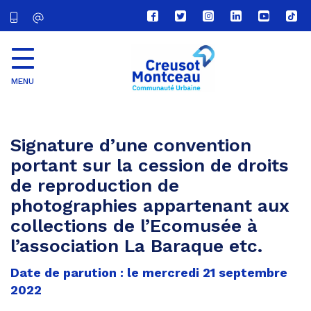
Lien
Lien
Lien
Lien
Lien
Lien
vers
vers
vers
vers
vers
vers
le
le
le
le
la
le
compte
compte
compte
compte
chaîne
com
Facebook
Twitter
Instagram
Linkedin
Youtube
tikt
MENU
CU
Creusot
Montceau
Signature d’une convention
portant sur la cession de droits
de reproduction de
photographies appartenant aux
collections de l’Ecomusée à
l’association La Baraque etc.
Date de parution : le mercredi 21 septembre
2022