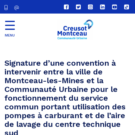
Lien
Lien
Lien
Lien
Lien
Lien
vers
vers
vers
vers
vers
vers
le
le
le
le
la
le
compte
compte
compte
compte
chaîne
com
Facebook
Twitter
Instagram
Linkedin
Youtube
tikt
MENU
CU
Creusot
Montceau
Signature d’une convention à
intervenir entre la ville de
Montceau-les-Mines et la
Communauté Urbaine pour le
fonctionnement du service
commun portant utilisation des
pompes à carburant et de l’aire
de lavage du centre technique
sud