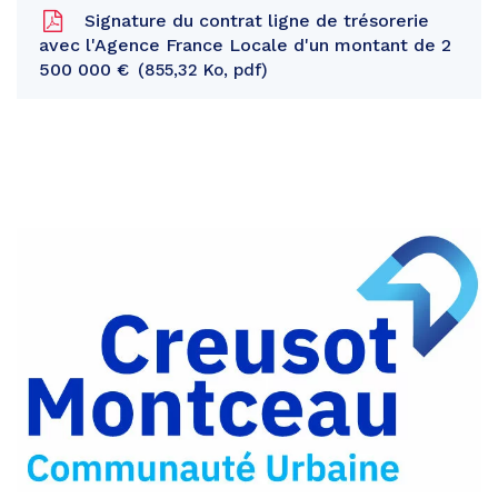
Signature du contrat ligne de trésorerie
avec l'Agence France Locale d'un montant de 2
500 000 €
855,32 Ko, pdf
Partager
sur
Partager
Facebook
sur
Partager
Twitter
par
e-
mail