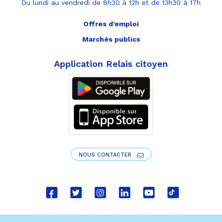
Du lundi au vendredi de 8h30 à 12h et de 13h30 à 17h
Offres d’emploi
Marchés publics
Application Relais citoyen
NOUS CONTACTER
Lien
Lien
Lien
Lien
Lien
Lien
vers
vers
vers
vers
vers
vers
le
le
le
le
la
le