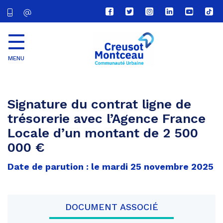
Lien
Lien
Lien
Lien
Lien
Lien
vers
vers
vers
vers
vers
vers
le
le
le
le
la
le
compte
compte
compte
compte
chaîne
com
Facebook
Twitter
Instagram
Linkedin
Youtube
tikt
MENU
CU
Creusot
Montceau
Signature du contrat ligne de
trésorerie avec l’Agence France
Locale d’un montant de 2 500
000 €
Date de parution : le mardi 25 novembre 2025
DOCUMENT ASSOCIÉ