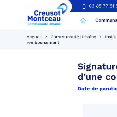
03 85 77 51 
Communau
CU
Creusot
Accueil
Communauté Urbaine
Instit
Montceau
remboursement
Signatur
d’une c
Date de paruti