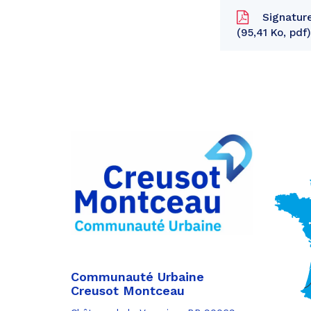
Signatur
95,41 Ko, pdf
Partager
sur
Partager
Facebook
sur
Partager
Twitter
par
e-
mail
Communauté Urbaine
Creusot Montceau