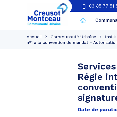
03 85 77 51 
Communau
CU
Creusot
Accueil
Communauté Urbaine
Instit
Montceau
n°1 à la convention de mandat – Autorisatio
Services
Régie in
conventi
signatur
Date de parutio