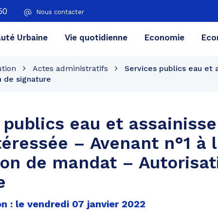
50
Nous contacter
té Urbaine
Vie quotidienne
Economie
Eco
ution
Actes administratifs
Services publics eau et
n de signature
 publics eau et assainiss
téressée – Avenant n°1 à 
on de mandat – Autorisat
e
n : le vendredi 07 janvier 2022