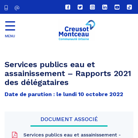
Lien
Lien
Lien
Lien
Lien
Lien
vers
vers
vers
vers
vers
vers
le
le
le
le
la
le
compte
compte
compte
compte
chaîne
com
Facebook
Twitter
Instagram
Linkedin
Youtube
tikt
MENU
CU
Creusot
Montceau
Services publics eau et
assainissement – Rapports 2021
des délégataires
Date de parution : le lundi 10 octobre 2022
DOCUMENT ASSOCIÉ
Services publics eau et assainissement -