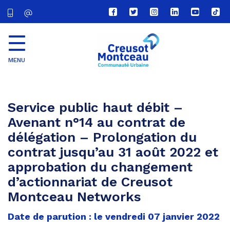
Lien
Lien
Lien
Lien
Lien
Lien
vers
vers
vers
vers
vers
vers
le
le
le
le
la
le
compte
compte
compte
compte
chaîne
com
Facebook
Twitter
Instagram
Linkedin
Youtube
tikt
MENU
CU
Creusot
Montceau
Service public haut débit –
Avenant n°14 au contrat de
délégation – Prolongation du
contrat jusqu’au 31 août 2022 et
approbation du changement
d’actionnariat de Creusot
Montceau Networks
Date de parution : le vendredi 07 janvier 2022