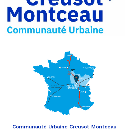
Partager
Twitter
par
e-
mail
Communauté Urbaine Creusot Montceau