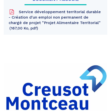
Service développement territorial durable
- Création d'un emploi non permanent de
chargé de projet "Projet Alimentaire Territorial"
167,00 Ko, pdf
Partager
sur
Partager
Facebook
sur
Partager
Twitter
par
e-