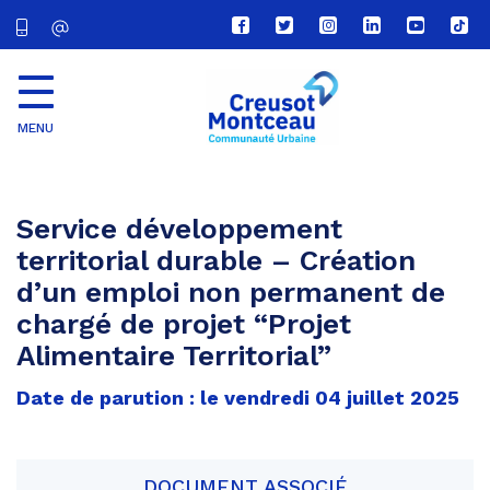
Lien
Lien
Lien
Lien
Lien
Lien
vers
vers
vers
vers
vers
vers
le
le
le
le
la
le
compte
compte
compte
compte
chaîne
com
Facebook
Twitter
Instagram
Linkedin
Youtube
tikt
MENU
CU
Creusot
Montceau
Service développement
territorial durable – Création
d’un emploi non permanent de
chargé de projet “Projet
Alimentaire Territorial”
Date de parution : le vendredi 04 juillet 2025
DOCUMENT ASSOCIÉ