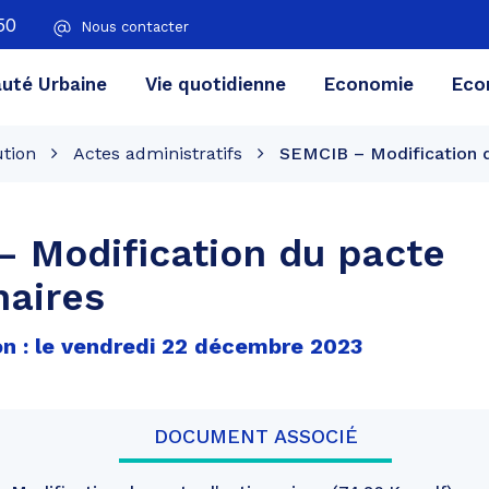
50
Nous contacter
té Urbaine
Vie quotidienne
Economie
Eco
ution
Actes administratifs
SEMCIB – Modification d
 Modification du pacte
naires
on : le vendredi 22 décembre 2023
DOCUMENT ASSOCIÉ