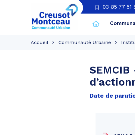
03 85 77 51 
Communau
CU
Creusot
Accueil
Communauté Urbaine
Instit
Montceau
SEMCIB –
d’action
Date de paruti