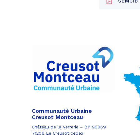
SEMCIB - 
Partager
sur
Partager
Facebook
sur
Partager
Twitter
par
e-
mail
Communauté Urbaine
Creusot Montceau
Château de la Verrerie – BP 90069
71206 Le Creusot cedex