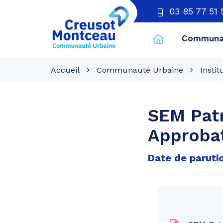
03 85 77 51 
Communau
CU
Creusot
Accueil
Communauté Urbaine
Instit
Montceau
SEM Pat
Approbat
Date de parutio