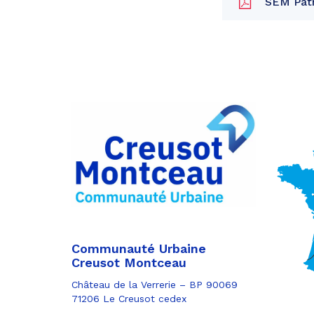
SEM Patr
Partager
sur
Partager
Facebook
sur
Partager
Twitter
par
e-
mail
Communauté Urbaine
Creusot Montceau
Château de la Verrerie – BP 90069
71206 Le Creusot cedex