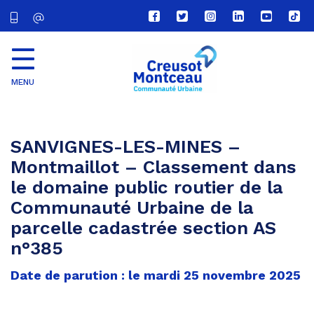
Lien
Lien
Lien
Lien
Lien
Lien
vers
vers
vers
vers
vers
vers
le
le
le
le
la
le
compte
compte
compte
compte
chaîne
com
Facebook
Twitter
Instagram
Linkedin
Youtube
tikt
MENU
CU
Creusot
Montceau
SANVIGNES-LES-MINES –
Montmaillot – Classement dans
le domaine public routier de la
Communauté Urbaine de la
parcelle cadastrée section AS
n°385
Date de parution : le mardi 25 novembre 2025