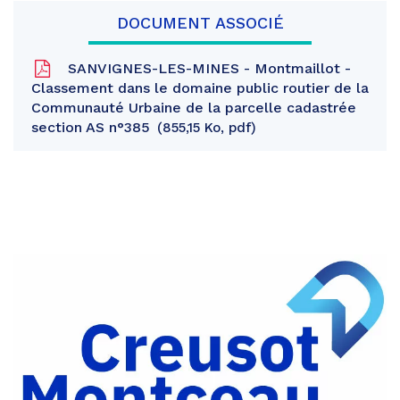
DOCUMENT ASSOCIÉ
SANVIGNES-LES-MINES - Montmaillot -
Classement dans le domaine public routier de la
Communauté Urbaine de la parcelle cadastrée
section AS n°385
855,15 Ko, pdf
Partager
sur
Partager
Facebook
sur
Partager
Twitter
par