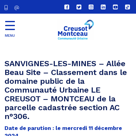
Lien
Lien
Lien
Lien
Lien
Lien
vers
vers
vers
vers
vers
vers
le
le
le
le
la
le
compte
compte
compte
compte
chaîne
com
Facebook
Twitter
Instagram
Linkedin
Youtube
tikt
MENU
CU
Creusot
Montceau
SANVIGNES-LES-MINES – Allée
Beau Site – Classement dans le
domaine public de la
Communauté Urbaine LE
CREUSOT – MONTCEAU de la
parcelle cadastrée section AC
n°306.
Date de parution : le mercredi 11 décembre
2024