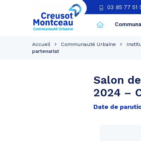
03 85 77 51 
Communau
CU
Creusot
Accueil
Communauté Urbaine
Instit
Montceau
partenariat
Salon de
2024 – C
Date de paruti