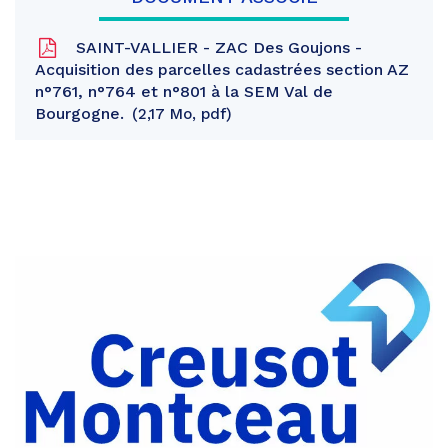
SAINT-VALLIER - ZAC Des Goujons -
Acquisition des parcelles cadastrées section AZ
n°761, n°764 et n°801 à la SEM Val de
Bourgogne.
2,17 Mo, pdf
Partager
sur
Partager
Facebook
sur
Partager
Twitter
par
e-