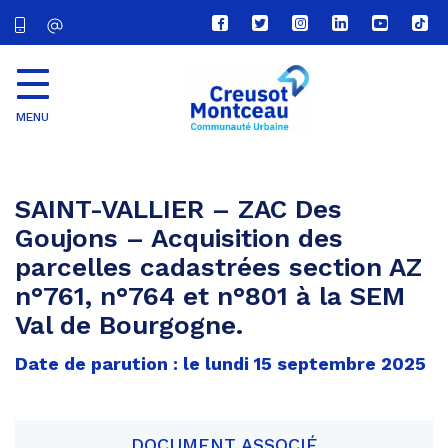
Lien
Lien
Lien
Lien
Lien
Lien
vers
vers
vers
vers
vers
vers
le
le
le
le
la
le
compte
compte
compte
compte
chaîne
com
Facebook
Twitter
Instagram
Linkedin
Youtube
tikt
MENU
CU
Creusot
Montceau
SAINT-VALLIER – ZAC Des
Goujons – Acquisition des
parcelles cadastrées section AZ
n°761, n°764 et n°801 à la SEM
Val de Bourgogne.
Date de parution : le lundi 15 septembre 2025
DOCUMENT ASSOCIÉ