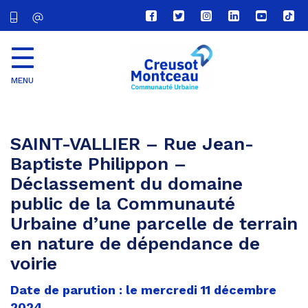
Lien
Lien
Lien
Lien
Lien
Lien
vers
vers
vers
vers
vers
vers
le
le
le
le
la
le
compte
compte
compte
compte
chaîne
com
Facebook
Twitter
Instagram
Linkedin
Youtube
tikt
MENU
CU
Creusot
Montceau
SAINT-VALLIER – Rue Jean-
Baptiste Philippon –
Déclassement du domaine
public de la Communauté
Urbaine d’une parcelle de terrain
en nature de dépendance de
voirie
Date de parution : le mercredi 11 décembre
2024