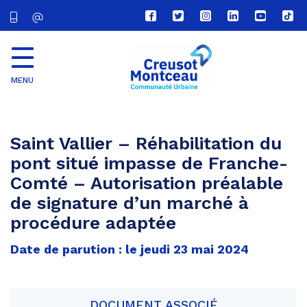
Lien
Lien
Lien
Lien
Lien
Lien
vers
vers
vers
vers
vers
vers
le
le
le
le
la
le
compte
compte
compte
compte
chaîne
com
Facebook
Twitter
Instagram
Linkedin
Youtube
tikt
MENU
CU
Creusot
Montceau
Saint Vallier – Réhabilitation du
pont situé impasse de Franche-
Comté – Autorisation préalable
de signature d’un marché à
procédure adaptée
Date de parution : le jeudi 23 mai 2024
DOCUMENT ASSOCIÉ