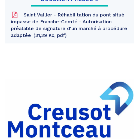
Saint Vallier - Réhabilitation du pont situé
impasse de Franche-Comté - Autorisation
préalable de signature d'un marché à procédure
adaptée
31,39 Ko, pdf
Partager
sur
Partager
Facebook
sur
Partager
Twitter
par
e-