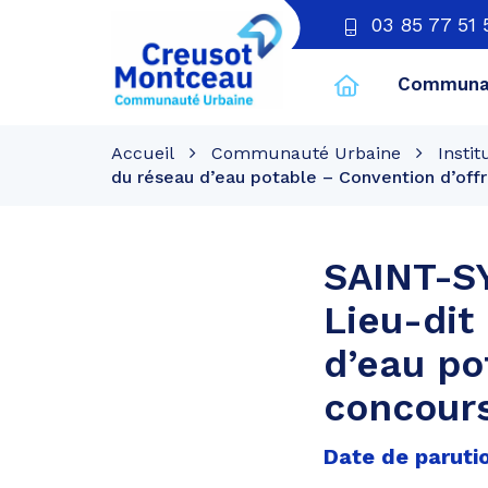
03 85 77 51 
Communau
CU
Creusot
Accueil
Communauté Urbaine
Instit
Montceau
du réseau d’eau potable – Convention d’offr
SAINT-
Lieu-dit
d’eau po
concours
Date de parutio