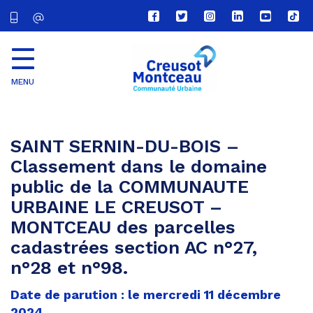
Lien
Lien
Lien
Lien
Lien
Lien
vers
vers
vers
vers
vers
vers
le
le
le
le
la
le
compte
compte
compte
compte
chaîne
com
Facebook
Twitter
Instagram
Linkedin
Youtube
tikt
MENU
CU
Creusot
Montceau
SAINT SERNIN-DU-BOIS –
Classement dans le domaine
public de la COMMUNAUTE
URBAINE LE CREUSOT –
MONTCEAU des parcelles
cadastrées section AC n°27,
n°28 et n°98.
Date de parution : le mercredi 11 décembre
2024