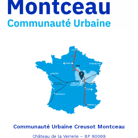
par
e-
mail
Communauté Urbaine Creusot Montceau
Château de la Verrerie – BP 90069