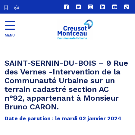
Lien
Lien
Lien
Lien
Lien
Lien
vers
vers
vers
vers
vers
vers
le
le
le
le
la
le
compte
compte
compte
compte
chaîne
com
Facebook
Twitter
Instagram
Linkedin
Youtube
tikt
MENU
CU
Creusot
Montceau
SAINT-SERNIN-DU-BOIS – 9 Rue
des Vernes -Intervention de la
Communauté Urbaine sur un
terrain cadastré section AC
n°92, appartenant à Monsieur
Bruno CARON.
Date de parution : le mardi 02 janvier 2024