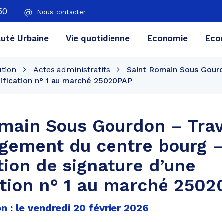
50
Nous contacter
té Urbaine
Vie quotidienne
Economie
Eco
ution
Actes administratifs
Saint Romain Sous Gour
dification n° 1 au marché 25020PAP
omain Sous Gourdon – Tra
gement du centre bourg 
tion de signature d’une
tion n° 1 au marché 250
n : le vendredi 20 février 2026