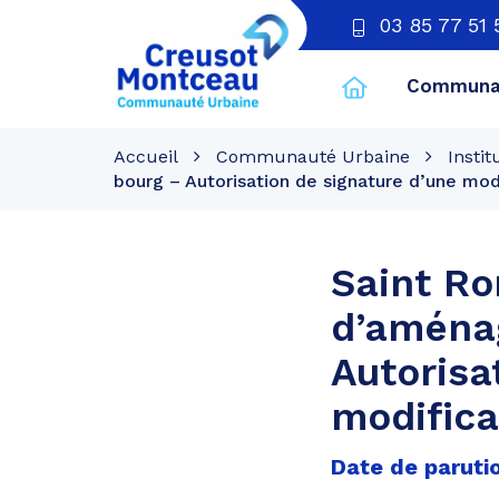
03 85 77 51 
Communau
CU
Creusot
Accueil
Communauté Urbaine
Instit
Montceau
bourg – Autorisation de signature d’une mo
Saint R
d’aména
Autorisa
modifica
Date de parutio