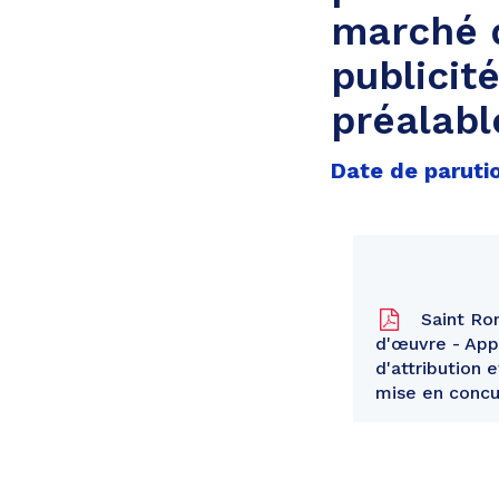
marché d
publicit
préalabl
Date de paruti
Saint Ro
d'œuvre - App
d'attribution 
mise en concu