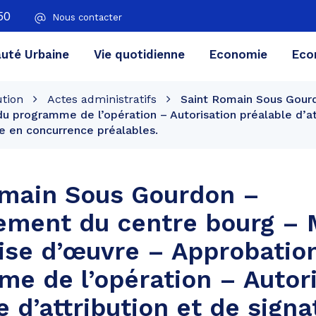
50
Nous contacter
té Urbaine
Vie quotidienne
Economie
Eco
ution
Actes administratifs
Saint Romain Sous Gour
u programme de l’opération – Autorisation préalable d’at
se en concurrence préalables.
omain Sous Gourdon –
ment du centre bourg – 
ise d’œuvre – Approbatio
e de l’opération – Autor
e d’attribution et de signa