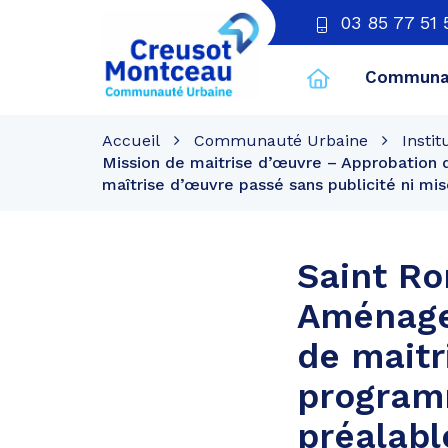
03 85 77 51 
Communau
CU
Creusot
Accueil
Communauté Urbaine
Instit
Montceau
Mission de maitrise d’œuvre – Approbation d
maîtrise d’œuvre passé sans publicité ni mi
Saint R
Aménage
de maitr
programm
préalabl