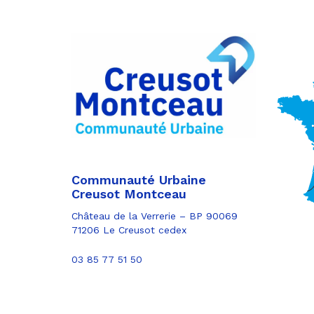
Partager
sur
Partager
Facebook
sur
Partager
Twitter
par
e-
mail
Communauté Urbaine
Creusot Montceau
Château de la Verrerie – BP 90069
71206 Le Creusot cedex
03 85 77 51 50