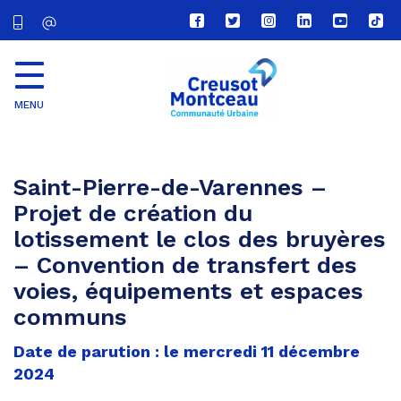
Lien
Lien
Lien
Lien
Lien
Lien
vers
vers
vers
vers
vers
vers
le
le
le
le
la
le
compte
compte
compte
compte
chaîne
com
Facebook
Twitter
Instagram
Linkedin
Youtube
tikt
MENU
CU
Creusot
Montceau
Saint-Pierre-de-Varennes –
Projet de création du
lotissement le clos des bruyères
– Convention de transfert des
voies, équipements et espaces
communs
Date de parution : le mercredi 11 décembre
2024