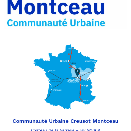
par
e-
mail
Communauté Urbaine Creusot Montceau
Château de la Verrerie – BP 90069