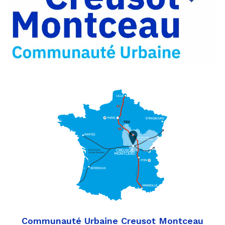
Partager
Twitter
par
e-
mail
Communauté Urbaine Creusot Montceau