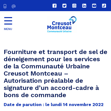
Lien
Lien
Lien
Lien
Lien
Lien
vers
vers
vers
vers
vers
vers
le
le
le
le
la
le
compte
compte
compte
compte
chaîne
com
Facebook
Twitter
Instagram
Linkedin
Youtube
tikt
MENU
CU
Creusot
Montceau
Fourniture et transport de sel de
déneigement pour les services
de la Communauté Urbaine
Creusot Montceau –
Autorisation préalable de
signature d’un accord-cadre à
bons de commande
Date de parution : le lundi 14 novembre 2022