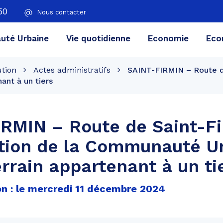
50
Nous contacter
té Urbaine
Vie quotidienne
Economie
Eco
ution
Actes administratifs
SAINT-FIRMIN – Route de
ant à un tiers
RMIN – Route de Saint-Fi
ntion de la Communauté U
errain appartenant à un ti
on : le mercredi 11 décembre 2024