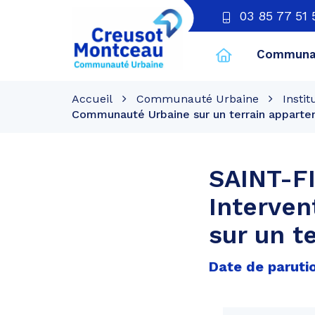
03 85 77 51 
Communau
CU
Creusot
Accueil
Communauté Urbaine
Instit
Montceau
Communauté Urbaine sur un terrain apparten
SAINT-FI
Interve
sur un t
Date de paruti