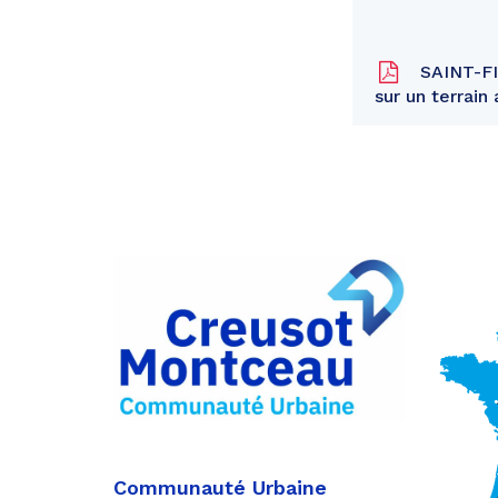
SAINT-FIR
sur un terrain
Partager
sur
Partager
Facebook
sur
Partager
Twitter
par
e-
mail
Communauté Urbaine