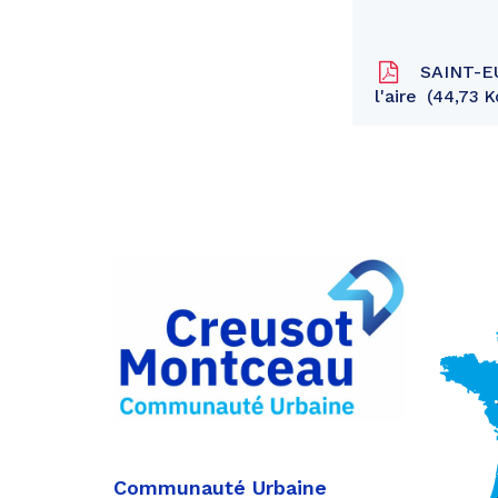
SAINT-EUS
l'aire
44,73 K
Partager
sur
Partager
Facebook
sur
Partager
Twitter
par
e-
mail
Communauté Urbaine