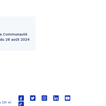
 la Communauté
du 28 août 2024
Lien
Lien
Lien
Lien
Lien
 12h et