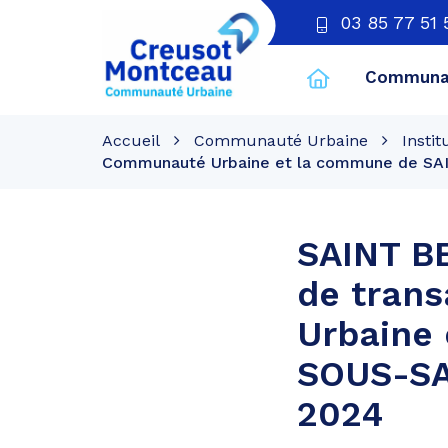
03 85 77 51 
Communau
CU
Creusot
Accueil
Communauté Urbaine
Instit
Montceau
Communauté Urbaine et la commune de SAI
SAINT B
de tran
Urbaine
SOUS-SA
2024