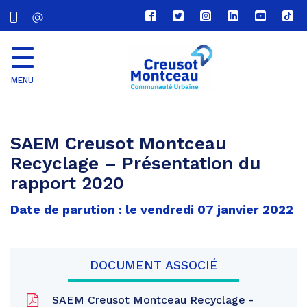
Lien
Lien
Lien
Lien
Lien
Lien
vers
vers
vers
vers
vers
vers
le
le
le
le
la
le
compte
compte
compte
compte
chaîne
com
Facebook
Twitter
Instagram
Linkedin
Youtube
tikt
MENU
CU
Creusot
Montceau
SAEM Creusot Montceau
Recyclage – Présentation du
rapport 2020
Date de parution : le vendredi 07 janvier 2022
DOCUMENT ASSOCIÉ
SAEM Creusot Montceau Recyclage -